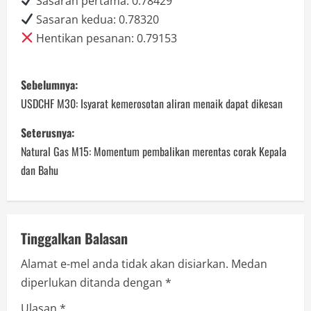
Sasaran pertama: 0.78429
Sasaran kedua: 0.78320
Hentikan pesanan: 0.79153
P
Sebelumnya:
o
USDCHF M30: Isyarat kemerosotan aliran menaik dapat dikesan
s
Seterusnya:
Natural Gas M15: Momentum pembalikan merentas corak Kepala
t
dan Bahu
n
a
Tinggalkan Balasan
v
Alamat e-mel anda tidak akan disiarkan.
Medan
i
diperlukan ditanda dengan
*
Ulasan
*