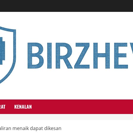
RAT
KENALAN
liran menaik dapat dikesan