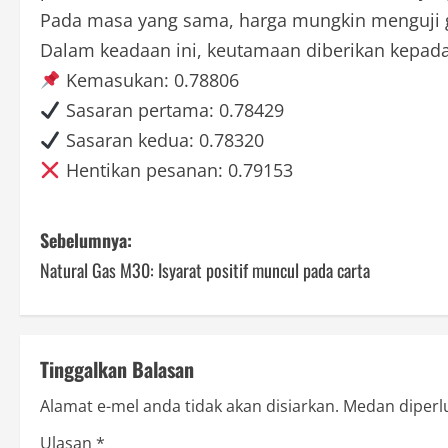
Pada masa yang sama, harga mungkin menguji gar
Dalam keadaan ini, keutamaan diberikan kepad
Kemasukan: 0.78806
Sasaran pertama: 0.78429
Sasaran kedua: 0.78320
Hentikan pesanan: 0.79153
P
Sebelumnya:
Natural Gas M30: Isyarat positif muncul pada carta
o
s
t
Tinggalkan Balasan
n
Alamat e-mel anda tidak akan disiarkan.
Medan diperl
Ulasan
*