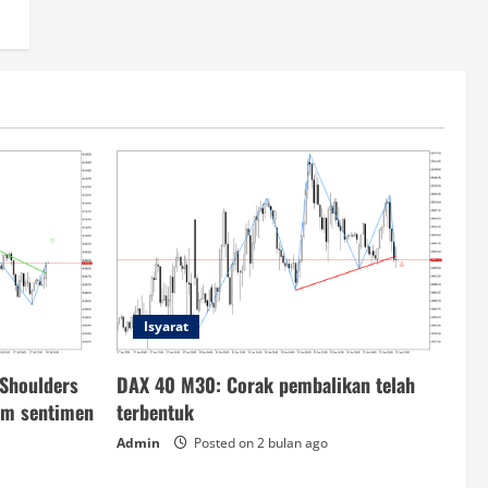
Isyarat
Shoulders
DAX 40 M30: Corak pembalikan telah
am sentimen
terbentuk
Admin
Posted on 2 bulan ago